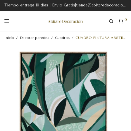
Tiempo entrega 10 dias | Envio Gratis|tienda@abitaredecoracion.com
0
Inicio
/
Decorar paredes
/
Cuadros
/
CUADRO PINTURA ABSTRACTO LIENZO 63 X 93 CM