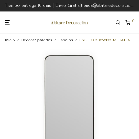
Tiempo entrega 10 dias | Envio Gratis|tienda@abitaredecoracion.com
0
Inicio
/
Decorar paredes
/
Espejos
/
ESPEJO 50x5x135 METAL NEGRO MATE