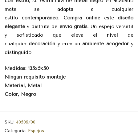
con estilo
, su estructura de
metal negro
en acabado
mate se adapta a cualquier
estilo
contemporáneo
.
Compra online
este
diseño
elegante
y disfruta de
envío gratis
. Un espejo versátil
y sofisticado que eleva el nivel de
cualquier
decoración
y crea un
ambiente acogedor
y
distinguido.
Medidas: 135x5x50
Ningún requisito montaje
Material, Metal
Color, Negro
SKU:
40509/00
Categoría:
Espejos