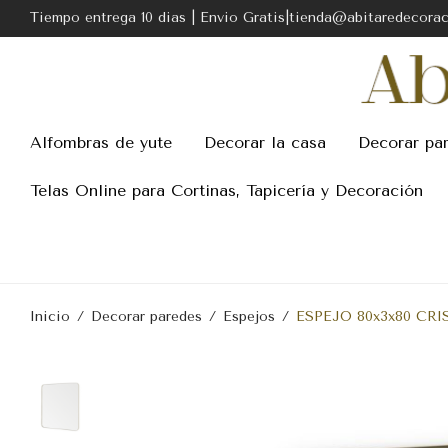
Tiempo entrega 10 dias | Envio Gratis|tienda@abitaredecora
Alfombras de yute
Decorar la casa
Decorar pa
Telas Online para Cortinas, Tapicería y Decoración
Inicio
/
Decorar paredes
/
Espejos
/
ESPEJO 80x3x80 CR