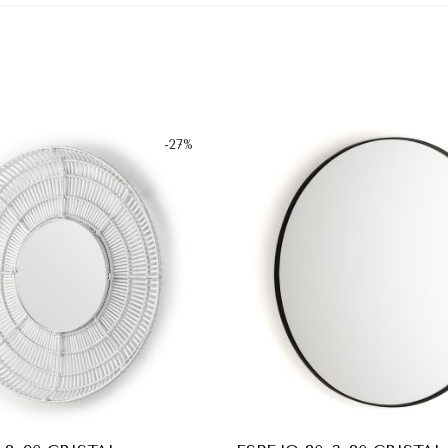
-
27
%