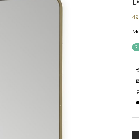
D
49
Me
7



