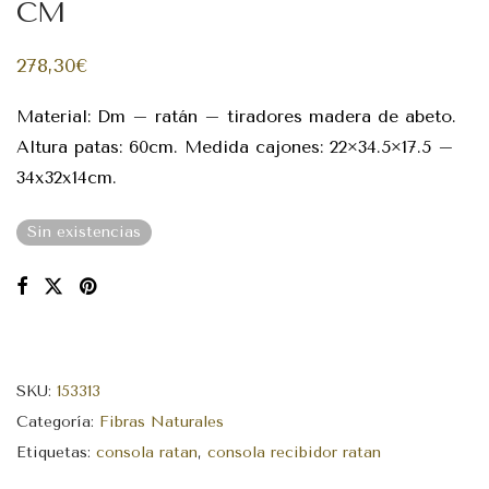
CM
278,30
€
Material: Dm – ratán – tiradores madera de abeto.
Altura patas: 60cm. Medida cajones: 22×34.5×17.5 –
34x32x14cm.
Sin existencias
SKU:
153313
Categoría:
Fibras Naturales
Etiquetas:
consola ratan
,
consola recibidor ratan