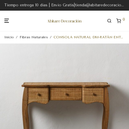
Tiempo entrega 10 dias | Envio Gratis|tienda@abitaredecoracion.com
0
Inicio
/
Fibras Naturales
/
CONSOLA NATURAL DM-RATÁN ENTRADA 91 X 36 X 80 CM