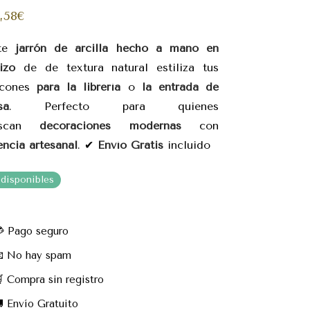
8,58
€
ste
jarrón de arcilla hecho a mano en
izo
de de textura natural estiliza tus
ncones
para la librería
o
la entrada de
sa
. Perfecto para quienes
uscan
decoraciones modernas
con
encia artesanal
. ✔
Envío Gratis
incluido
 disponibles
 Pago seguro
 No hay spam
 Compra sin registro
 Envío Gratuito