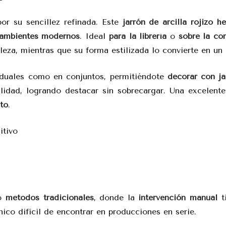
or su sencillez refinada. Este
jarrón de arcilla rojizo
h
ambientes modernos
. Ideal
para la librería
o
sobre la con
leza, mientras que su forma estilizada lo convierte en un
iduales como en conjuntos, permitiéndote
decorar con ja
nalidad, logrando destacar sin sobrecargar. Una excelent
sto
.
itivo
do
métodos tradicionales
, donde la
intervención manual
t
nico difícil de encontrar en producciones en serie.