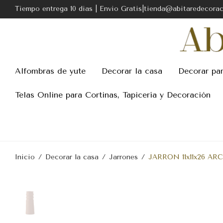
Tiempo entrega 10 dias | Envio Gratis|tienda@abitaredecora
Alfombras de yute
Decorar la casa
Decorar pa
Telas Online para Cortinas, Tapicería y Decoración
Inicio
/
Decorar la casa
/
Jarrones
/
JARRON 11x11x26 AR