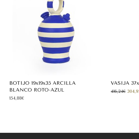
BOTIJO 19x19x35 ARCILLA
VASIJA 37
BLANCO ROTO-AZUL
El pre
416,24
€
304,9
154,88
€