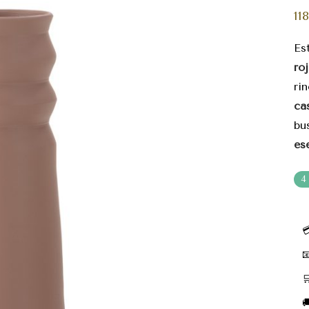
11
E
roj
ri
ca
b
es
4



