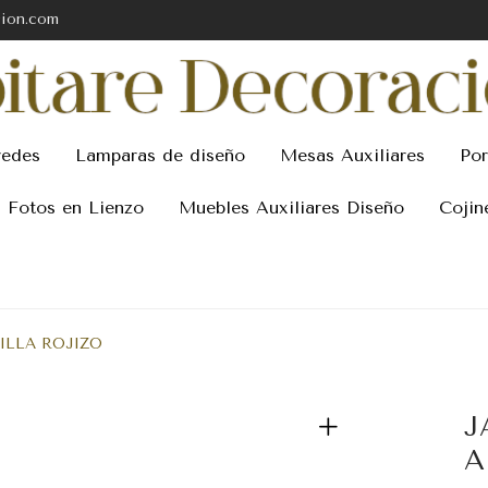
cion.com
redes
Lamparas de diseño
Mesas Auxiliares
Por
Fotos en Lienzo
Muebles Auxiliares Diseño
Cojin
CILLA ROJIZO
J
A