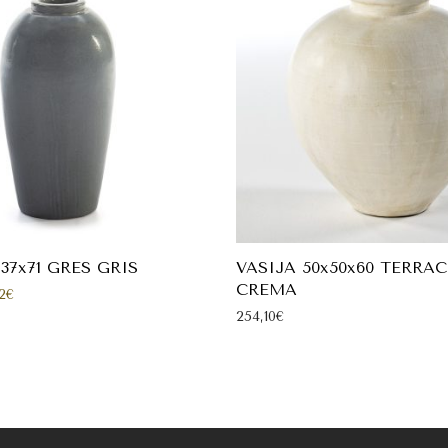
x37x71 GRES GRIS
VASIJA 50x50x60 TERRA
CREMA
cio original era: 416,24€.
El precio actual es: 304,92€.
2
€
254,10
€