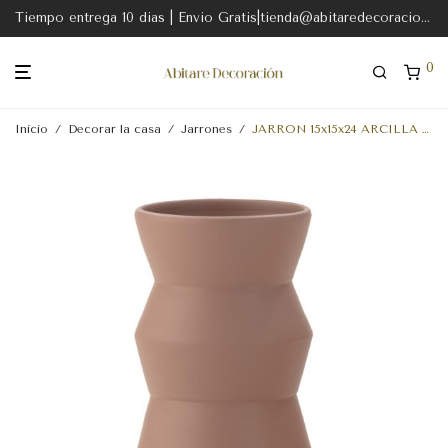
Tiempo entrega 10 dias | Envio Gratis|tienda@abitaredecoracion.com
0
Inicio
/
Decorar la casa
/
Jarrones
/
JARRON 15x15x24 ARCILLA ROJIZO