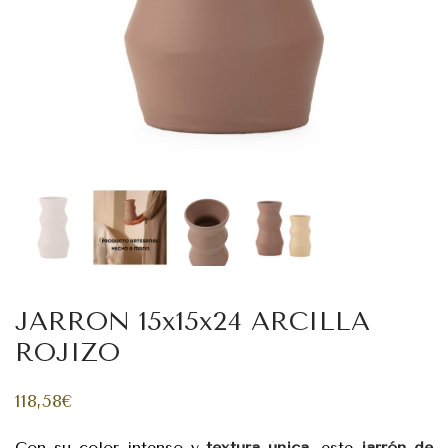
JARRON 15x15x24 ARCILLA
ROJIZO
118,58
€
Con su color intenso y
textura única
, este
jarrón de