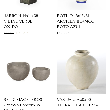
JARRON 14x14x38
BOTIJO 18x18x31
METAL VERDE
ARCILLA BLANCO
OXIDO
ROTO-AZUL
El precio original era: 133,10€.
El precio actual es: 104,54€.
133,10
€
104,54
€
176,66
€
SET-2 MACETEROS
VASIJA 50x50x60
72x72x50-56x56x35
TERRACOTA CREMA