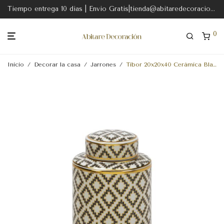
Tiempo entrega 10 dias | Envio Gratis|tienda@abitaredecoracion.com
0
Inicio
/
Decorar la casa
/
Jarrones
/
Tibor 20x20x40 Cerámica Blanco-Gris-Dorado