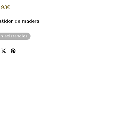
,93
€
stidor de madera
in existencias