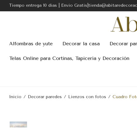
Tiempo entrega 10 dias | Envio Gratis|tienda@abitaredecora
Alfombras de yute
Decorar la casa
Decorar pa
Telas Online para Cortinas, Tapicería y Decoración
Inicio
/
Decorar paredes
/
Lienzos con fotos
/
Cuadro Fot