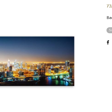
73
Ba
S