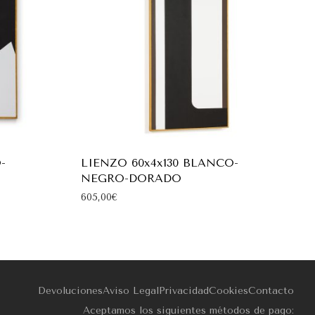
-
LIENZO 60x4x130 BLANCO-
NEGRO-DORADO
605,00
€
Devoluciones
Aviso Legal
Privacidad
Cookies
Contacto
Aceptamos los siguientes métodos de pago: