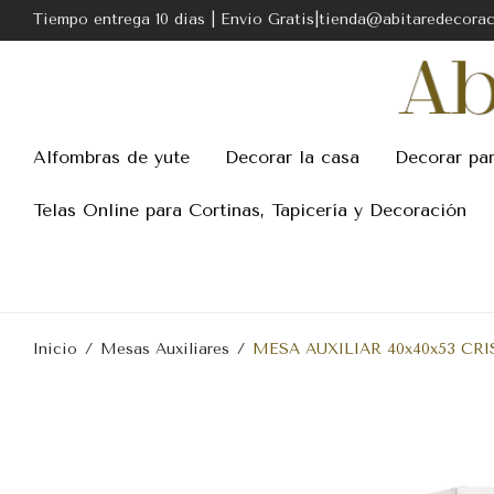
Tiempo entrega 10 dias | Envio Gratis|tienda@abitaredecora
Alfombras de yute
Decorar la casa
Decorar pa
Telas Online para Cortinas, Tapicería y Decoración
Inicio
/
Mesas Auxiliares
/
MESA AUXILIAR 40x40x53 CRI