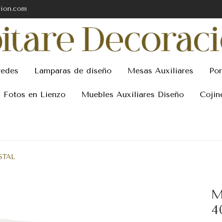
cion.com
redes
Lamparas de diseño
Mesas Auxiliares
Por
Fotos en Lienzo
Muebles Auxiliares Diseño
Cojin
STAL
M
4