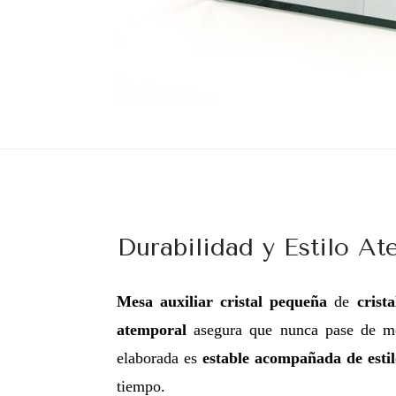
Durabilidad y Estilo At
M
esa auxiliar cristal peque
ña
de
crist
atemporal
asegura que nunca pase de mod
elaborada es
estab
le
acompañada de
esti
tiempo.