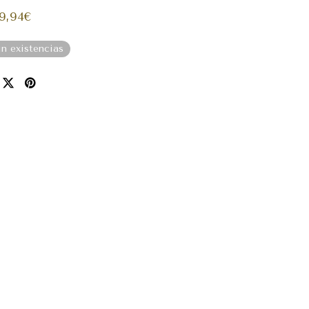
9,94
€
in existencias