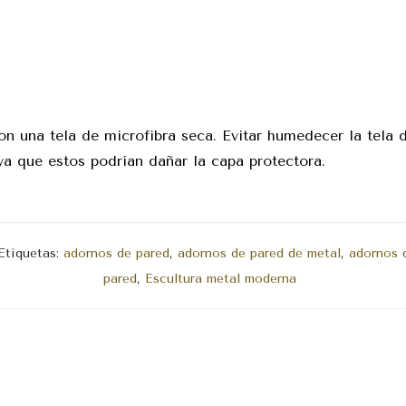
on una tela de microfibra seca. Evitar humedecer la tela 
ya que estos podrían dañar la capa protectora.
Etiquetas:
adornos de pared
,
adornos de pared de metal
,
adornos 
pared
,
Escultura metal moderna