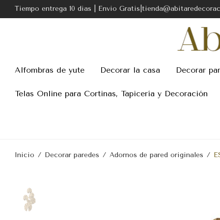
Tiempo entrega 10 dias | Envio Gratis|tienda@abitaredecora
Alfombras de yute
Decorar la casa
Decorar pa
Telas Online para Cortinas, Tapicería y Decoración
Inicio
/
Decorar paredes
/
Adornos de pared originales
/
E