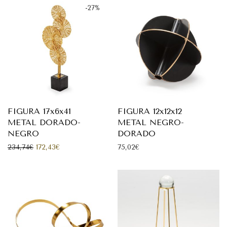
-
27
%
FIGURA 17x6x41
FIGURA 12x12x12
METAL DORADO-
METAL NEGRO-
NEGRO
DORADO
El precio original era: 234,74€.
El precio actual es: 172,43€.
234,74
€
172,43
€
75,02
€