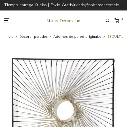
Tiempo entrega 10 dias | Envio Gratis|tienda@abitaredecoracion.com
0
Inicio
/
Decorar paredes
/
Adornos de pared originales
/
ESCULTURA 90x2x90 METAL NEGRO-DORADO