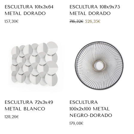
ESCULTURA 101x3x64
ESCULTURA 108x9x75
METAL DORADO
METAL DORADO
El precio original era: 71
El precio actual 
157,30
€
716,32
€
526,35
€
ESCULTURA 72x3x49
ESCULTURA
METAL BLANCO
100x2x100 METAL
NEGRO-DORADO
128,26
€
179,08
€