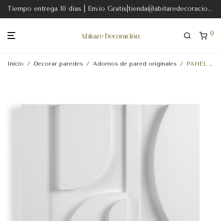
Tiempo entrega 10 dias | Envio Gratis|tienda@abitaredecoracion.com
0
Inicio
/
Decorar paredes
/
Adornos de pared originales
/
PANEL 70x6x70 DM BLANCO