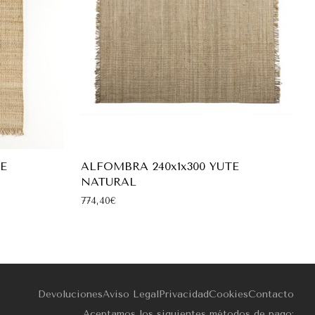
TE
ALFOMBRA 240x1x300 YUTE
NATURAL
774,40
€
Devoluciones
Aviso Legal
Privacidad
Cookies
Contacto
Aceptamos los siguientes métodos de pago: