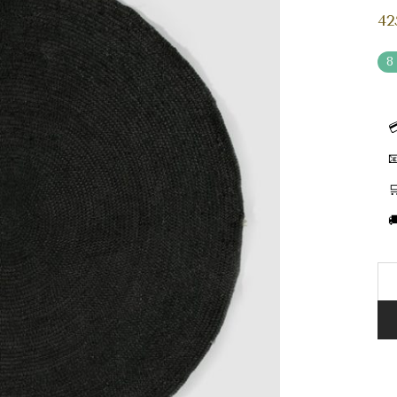
42
8



