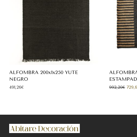
ALFOMBRA 200x1x250 YUTE
ALFOMBRA
NEGRO
ESTAMPA
El pr
491,26
€
992,20
€
729,