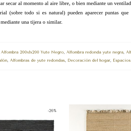
jar secar al momento al aire libre, o bien mediante un ventila
ial (sobre todo si es natural) pueden aparecer puntas que s
mediante una tijera o similar.
:
Alfombra 200x1x200 Yute Negro
,
Alfombra redonda yute negra
,
Al
alón
,
Alfombras de yute redondas
,
Decoración del hogar
,
Espacios 
-
26
%