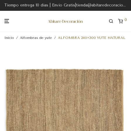
Tiempo entrega 10 dias | Envio Gratis|tienda@abitaredecoracion.com
0
Inicio
/
Alfombras de yute
/
ALFOMBRA 240×300 YUTE NATURAL