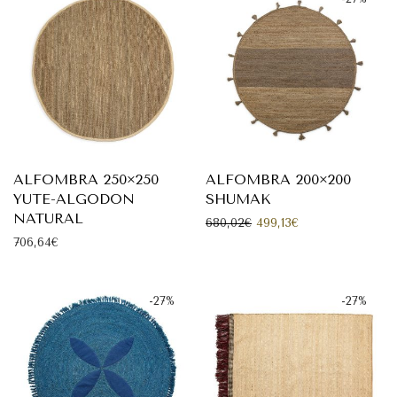
ALFOMBRA 250×250
ALFOMBRA 200×200
YUTE-ALGODON
SHUMAK
NATURAL
El precio original era: 
El precio actual 
680,02
€
499,13
€
706,64
€
-
27
%
-
27
%