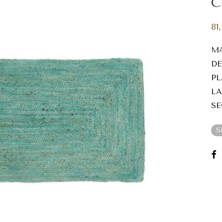
81
MA
DE
PL
LA
SE
S