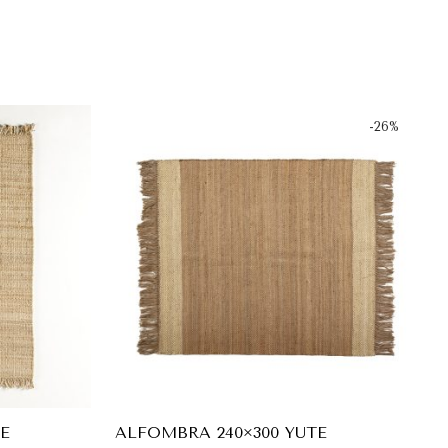
-
26
%
TE
ALFOMBRA 240×300 YUTE