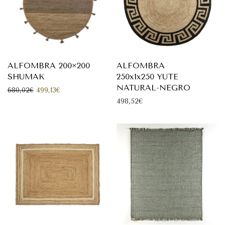
ALFOMBRA 200×200
ALFOMBRA
SHUMAK
250x1x250 YUTE
NATURAL-NEGRO
El precio original era: 680,02€.
El precio actual es: 499,13€.
680,02
€
499,13
€
498,52
€