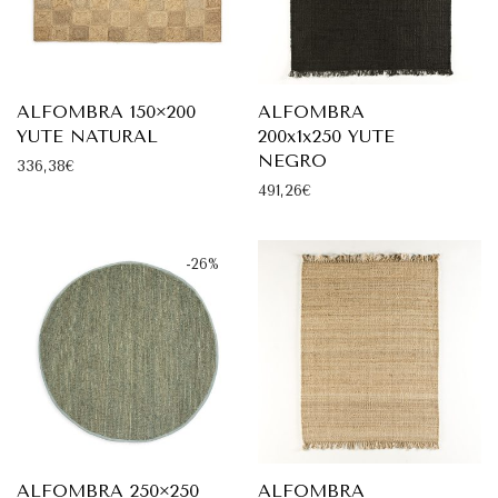
ALFOMBRA 150×200
ALFOMBRA
YUTE NATURAL
200x1x250 YUTE
NEGRO
336,38
€
491,26
€
-
26
%
ALFOMBRA 250×250
ALFOMBRA