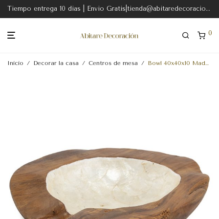
Tiempo entrega 10 dias | Envio Gratis|tienda@abitaredecoracion.com
0
Inicio
/
Decorar la casa
/
Centros de mesa
/
Bowl 40x40x10 Madera Natural-Nácar