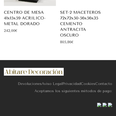
CENTRO DE MESA
SET-2 MACETEROS
41x15x59 ACRILICO-
72x72x50-56x56x35
METAL DORADO
CEMENTO
ANTRACITA
242,00
€
OSCURO
805,86
€
Devoluciones
Aviso Legal
Privacidad
Cookies
Contacto
Aceptamos los siguientes métodos de pago: