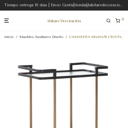
Tiempo entrega 10 dias | Envio Gratis|tienda@abitaredecoracion.com
0
Inicio
/
Muebles Auxiliares Diseño
/
CAMARERA 68x40x78 CRISTAL-METAL DORADO-NEGRO