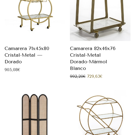
Camarera 71x45x80
Camarera 82x46x76
Cristal-Metal —
Cristal-Metal
Dorado
Dorado-Mármol
Blanco
905,08
€
El precio original era: 
El precio actual
992,20
€
729,63
€