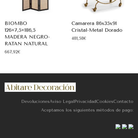
BIOMBO
Camarera 86x35x91
126×7,5×186,5
Cristal-Metal Dorado
MADERA NEGRO-
481,58
€
RATAN NATURAL
667,92
€
Devoluciones
Aviso Legal
Privacidad
Cookies
Contacto
Aceptamos los siguientes métodos de pago: