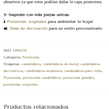
abrasivos ya que estos podrían dañar la capa protectora.
✨ Inspírate con más piezas únicas:
🕯️
Portavelas originales
para ambientar tu hogar
🛋️
Telas de decoración
para un estilo personalizado
SKU:
54194/00
Categoría:
Portavelas
Etiquetas:
candelabros
,
candelabros de metal
,
candelabros
decorativos
,
candelabros modernos
,
candelabros para velas
,
Portavelas
,
portavelas candelabros
,
portavelas grandes
,
portavelas originales
Productos relacionados