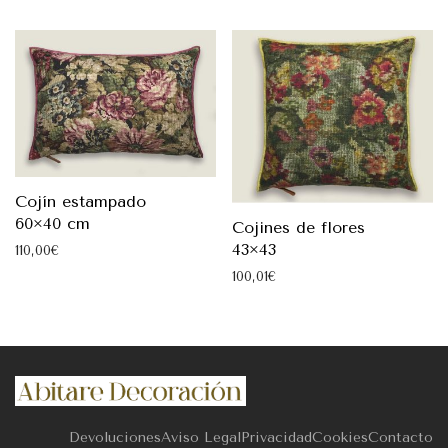
Cojín estampado
60×40 cm
Cojines de flores
43×43
110,00
€
100,01
€
Devoluciones
Aviso Legal
Privacidad
Cookies
Contacto