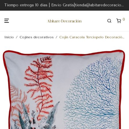
Tiempo entrega 10 dias | Envio Gratis|tienda@abitaredecoracion.com
0
Inicio
/
Cojines decorativos
/
Cojín Caracola Terciopelo Decoración 45 X 45 Cm