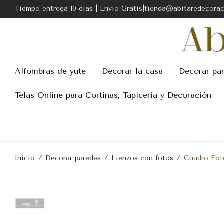
Tiempo entrega 10 dias | Envio Gratis|tienda@abitaredecora
Alfombras de yute
Decorar la casa
Decorar pa
Telas Online para Cortinas, Tapicería y Decoración
Inicio
/
Decorar paredes
/
Lienzos con fotos
/
Cuadro Fot