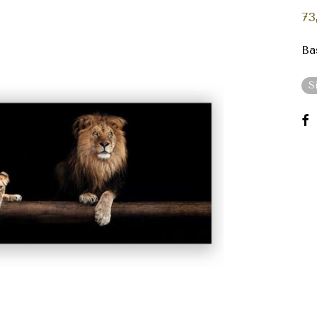
73
Ba
S