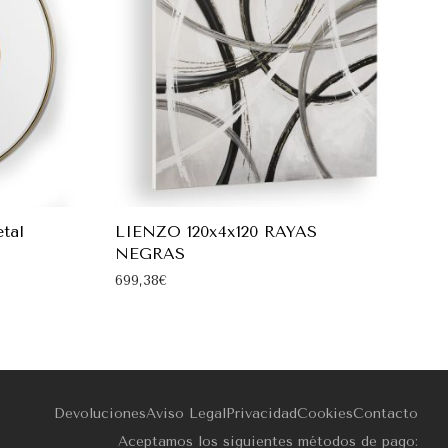
etal
LIENZO 120x4x120 RAYAS
NEGRAS
699,38
€
Devoluciones
Aviso Legal
Privacidad
Cookies
Contacto
Aceptamos los siguientes métodos de pago: