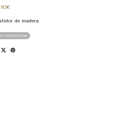
,93
€
stidor de madera
in existencias