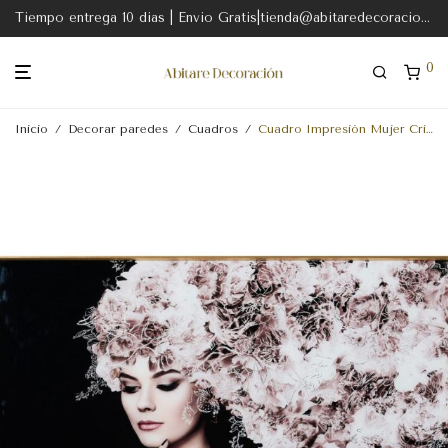
Tiempo entrega 10 dias | Envio Gratis|tienda@abitaredecoracion.com
0
Inicio
/
Decorar paredes
/
Cuadros
/
Cuadro Impresión Mujer Cristal Templado 135 X 3,50 X 80 Cm