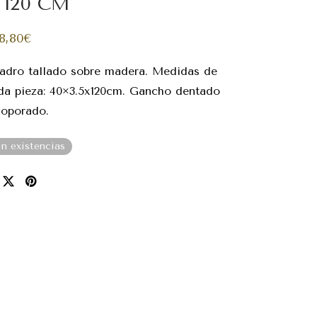
 120 CM
8,80
€
adro tallado sobre madera. Medidas de
da pieza: 40×3.5x120cm. Gancho dentado
coporado.
in existencias