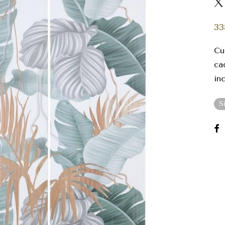
X
33
Cu
ca
in
S