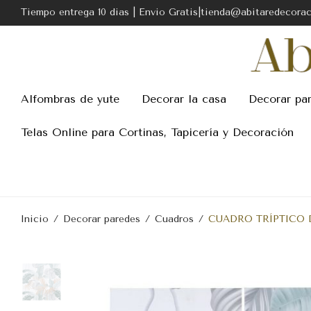
Tiempo entrega 10 dias | Envio Gratis|tienda@abitaredecora
Alfombras de yute
Decorar la casa
Decorar pa
Telas Online para Cortinas, Tapicería y Decoración
Inicio
/
Decorar paredes
/
Cuadros
/
CUADRO TRÍPTICO D