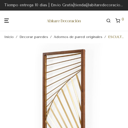
Tiempo entrega 10 dias | Envio Gratis|tienda@abitaredecoracion.com
0
Inicio
/
Decorar paredes
/
Adornos de pared originales
/
ESCULTURA 35x2x86 METAL DORADO-MADERA MARRON