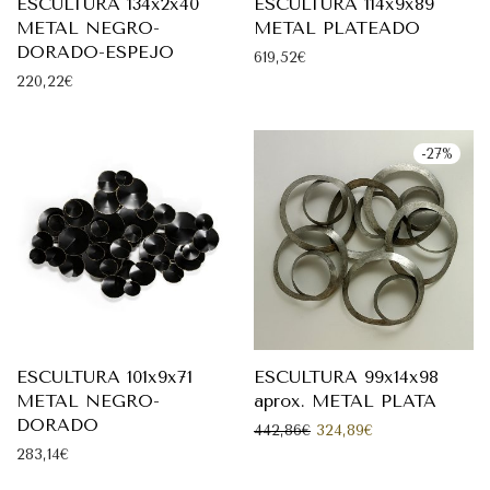
ESCULTURA 134x2x40
ESCULTURA 114x9x89
METAL NEGRO-
METAL PLATEADO
DORADO-ESPEJO
619,52
€
220,22
€
-
27
%
ESCULTURA 101x9x71
ESCULTURA 99x14x98
METAL NEGRO-
aprox. METAL PLATA
DORADO
El precio original era: 
El precio actual
442,86
€
324,89
€
283,14
€