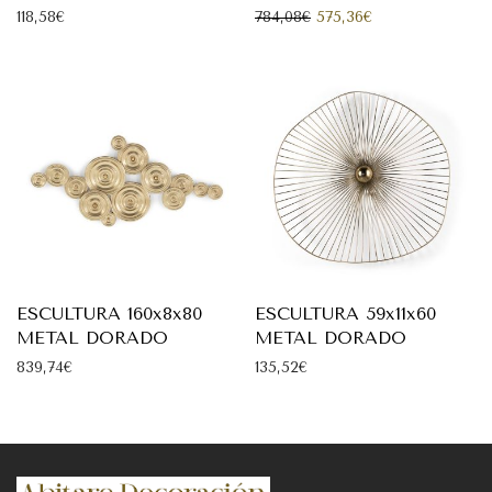
El precio original era: 7
El precio actual
118,58
€
784,08
€
575,36
€
ESCULTURA 160x8x80
ESCULTURA 59x11x60
METAL DORADO
METAL DORADO
839,74
€
135,52
€