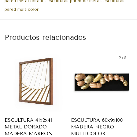
pared metal dorado
,
esculturas pared de metal
,
esculturas
pared multicolor
Productos relacionados
-
27
%
ESCULTURA 41x2x41
ESCULTURA 60x9x180
METAL DORADO-
MADERA NEGRO-
MADERA MARRON
MULTICOLOR