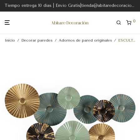
Tiempo entrega 10 dias | Envio Gratis|tienda@abitaredecoracion.com
0
Inicio
/
Decorar paredes
/
Adornos de pared originales
/
ESCULTURA 47x10x92 METAL MULTICOLOR