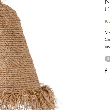
N
18
Mat
Ca
in
S