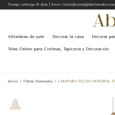
Tiempo entrega 10 dias | Envio Gratis|tienda@abitaredecora
Alfombras de yute
Decorar la casa
Decorar pa
Telas Online para Cortinas, Tapicería y Decoración
Inicio
/
Fibras Naturales
/
LÁMPARA TECHO NATURAL FIB