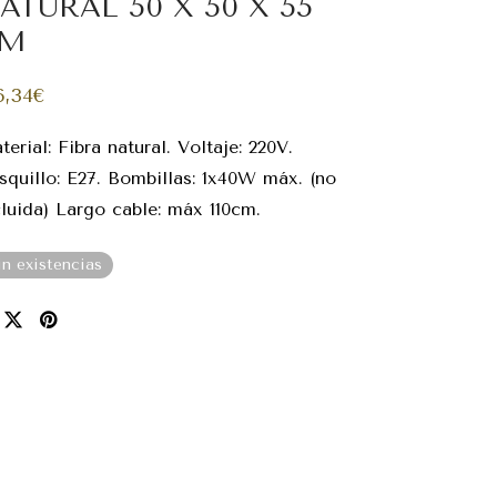
ATURAL 50 X 50 X 55
CM
6,34
€
erial: Fibra natural. Voltaje: 220V.
squillo: E27. Bombillas: 1x40W máx. (no
cluida) Largo cable: máx 110cm.
in existencias