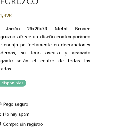
EGRUZCO
4,42
€
l
Jarrón 26x26x73 Metal Bronce
gruzco
ofrece un
diseño contemporáneo
e encaja perfectamente en decoraciones
dernas, su tono oscuro y
acabado
egante
serán el centro de todas las
radas.
5 disponibles
 Pago seguro
 No hay spam
 Compra sin registro