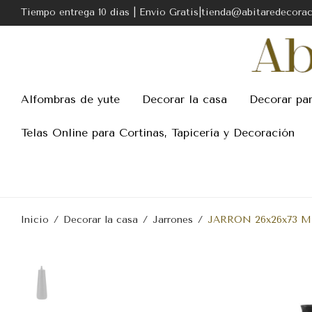
Tiempo entrega 10 dias | Envio Gratis|tienda@abitaredecora
Alfombras de yute
Decorar la casa
Decorar pa
Telas Online para Cortinas, Tapicería y Decoración
Inicio
/
Decorar la casa
/
Jarrones
/
JARRON 26x26x73 