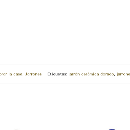
rar la casa
,
Jarrones
Etiquetas:
jarrón cerámica dorado
,
jarron