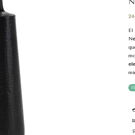
N
24
E
Ne
qu
mo
el
mi
1


