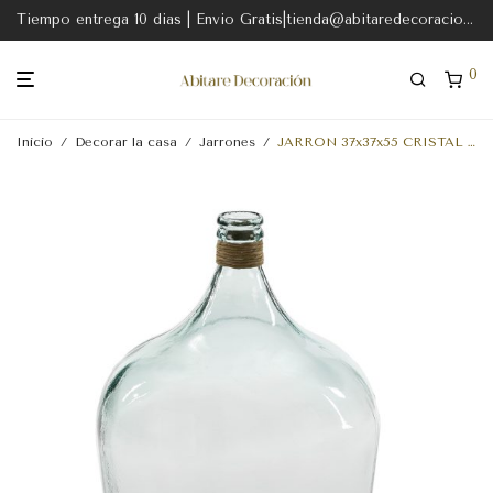
Tiempo entrega 10 dias | Envio Gratis|tienda@abitaredecoracion.com
0
Inicio
/
Decorar la casa
/
Jarrones
/
JARRON 37x37x55 CRISTAL TRANSPARENTE-ENEA NATURAL