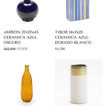
JARRON 27x27x45
TIBOR 14x7x23
CERAMICA AZUL
CERAMICA AZUL-
OSCURO
DORADO-BLANCO
El precio original era: 242,00€.
El precio actual es: 177,87€.
242,00
€
177,87
€
94,38
€