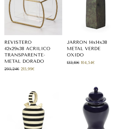
REVISTERO
JARRON 14x14x38
42x29x38 ACRILICO
METAL VERDE
TRANSPARENTE-
OXIDO
METAL DORADO
El precio original era: 133
El precio actual e
133,10
€
104,54
€
El precio original era: 295,24€.
El precio actual es: 215,99€.
295,24
€
215,99
€