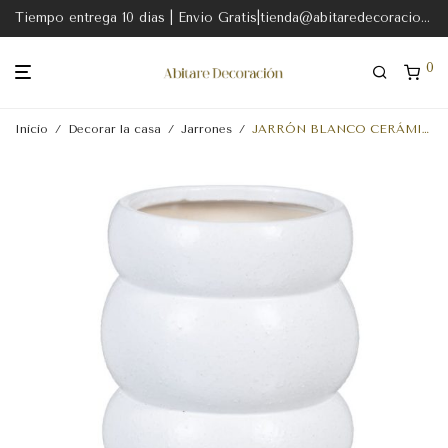
Tiempo entrega 10 dias | Envio Gratis|tienda@abitaredecoracion.com
0
Inicio
/
Decorar la casa
/
Jarrones
/
JARRÓN BLANCO CERÁMICA DECORACIÓN 18,50 X 18,50 X 27 CM