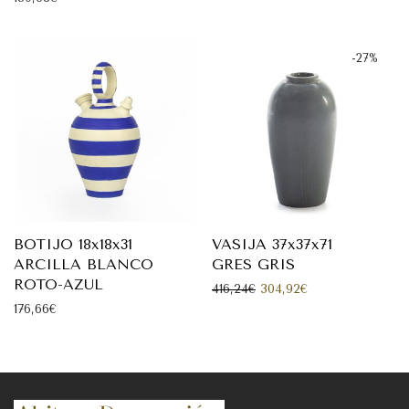
-
27
%
BOTIJO 18x18x31
VASIJA 37x37x71
ARCILLA BLANCO
GRES GRIS
ROTO-AZUL
El precio original era: 4
El precio actual 
416,24
€
304,92
€
176,66
€