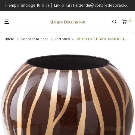
Tiempo entrega 10 dias | Envio Gratis|tienda@abitaredecoracion.com
0
Inicio
/
Decorar la casa
/
Jarrones
/
JARRÓN ZEBRA MARRÓN-ORO CERÁMICA 27 X 27 X 23 CM