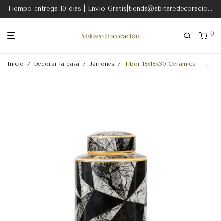
Tiempo entrega 10 dias | Envio Gratis|tienda@abitaredecoracion.com
0
Inicio
/
Decorar la casa
/
Jarrones
/
Tibor 18x18x30 Cerámica — Blanco-Negro-Dorado