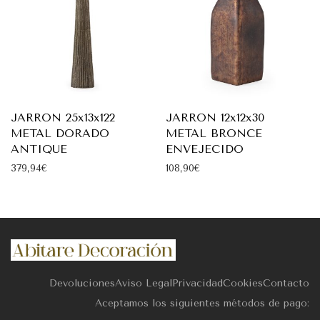
JARRON 25x13x122
JARRON 12x12x30
METAL DORADO
METAL BRONCE
ANTIQUE
ENVEJECIDO
379,94
€
108,90
€
Devoluciones
Aviso Legal
Privacidad
Cookies
Contacto
Aceptamos los siguientes métodos de pago: