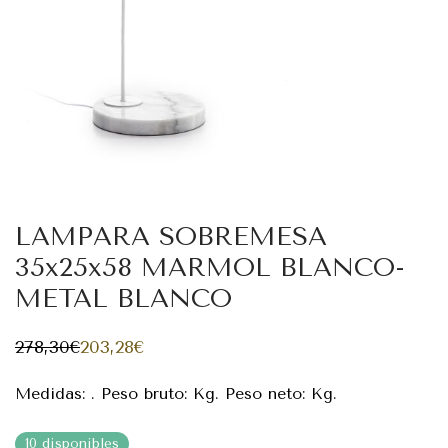
LAMPARA SOBREMESA
35x25x58 MARMOL BLANCO-
METAL BLANCO
278,30
€
203,28
€
El
El
precio
precio
original
actual
Medidas: . Peso bruto: Kg. Peso neto: Kg.
era:
es:
278,30€.
203,28€.
10 disponibles