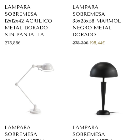
LAMPARA
LAMPARA
SOBREMESA
SOBREMESA
12x12x42 ACRILICO-
35x25x58 MARMOL
METAL DORADO
NEGRO-METAL
SIN PANTALLA
DORADO
El precio original era: 2
El precio actual 
275,88
€
278,30
€
198,44
€
LAMPARA
LAMPARA
SOBREMESA
SOBREMESA