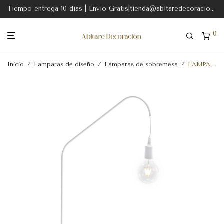
Tiempo entrega 10 dias | Envio Gratis|tienda@abitaredecoracion.com
0
Inicio
/
Lamparas de diseño
/
Lámparas de sobremesa
/
LAMPARA SOBREMESA 35x25x58 MARMOL BLANCO-METAL BLANCO