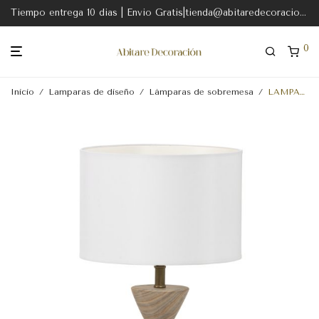
Tiempo entrega 10 dias | Envio Gratis|tienda@abitaredecoracion.com
0
Inicio
/
Lamparas de diseño
/
Lámparas de sobremesa
/
LAMPARA SOBREMESA 13x13x33 TRAVERTINO-METAL DORADO-SIN PANTALLA