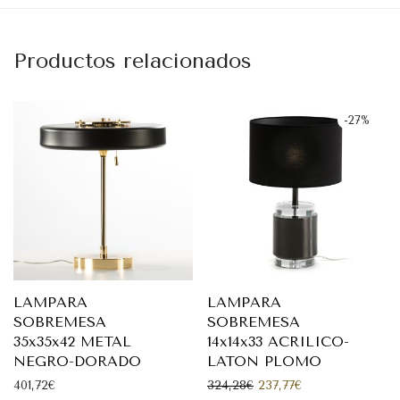
Productos relacionados
-
27
%
LAMPARA
LAMPARA
SOBREMESA
SOBREMESA
35x35x42 METAL
14x14x33 ACRILICO-
NEGRO-DORADO
LATON PLOMO
El precio original era: 
El precio actual 
401,72
€
324,28
€
237,77
€