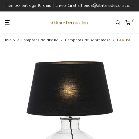
Tiempo entrega 10 dias | Envio Gratis|tienda@abitaredecoracion.com
0
Inicio
/
Lamparas de diseño
/
Lámparas de sobremesa
/
LAMPARA SOBREMESA 33x33x40 CRISTAL-METAL PLATEADO-SIN PANTALLA