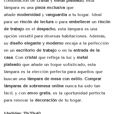
combinación de
cristal
y
metal plateado
, esta
lámpara es una
pieza exclusiva
que
añade
modernidad
y
vanguardia
a tu hogar. Ideal
para un
rincón de lectura
o para
embellecer
un
rincón
de trabajo
en el
despacho
, esta lámpara es una
opción versátil para diversas habitaciones. Además,
su
diseño elegante y moderno
encaja a la perfección
en un
escritorio de trabajo
o en la
entrada de la
casa
. Con
cristal
que refleja la luz y
metal
plateado
que añade un toque sofisticado, esta
lámpara es la elección perfecta para aquellos que
buscan una
lámpara de mesa con estilo
.
Comprar
lámparas de sobremesa online
nunca ha sido tan
fácil, y con
envío gratis
, es la oportunidad perfecta
para renovar la
decoración
de tu hogar.
Medidas: 33x33x40