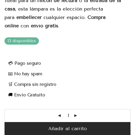
Ideal para un
rincón de lectura
o la
entrada de la
casa
, esta lámpara es la elección perfecta
para
embellecer
cualquier espacio.
Compra
online
con
envío gratis
.
13 disponibles
💳 Pago seguro
📧 No hay spam
🛒 Compra sin registro
🚚 Envío Gratuito
Añadir al carrito