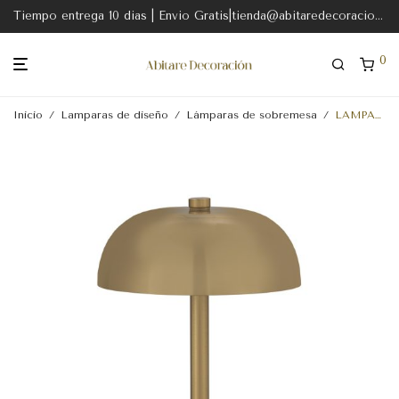
Tiempo entrega 10 dias | Envio Gratis|tienda@abitaredecoracion.com
0
Inicio
/
Lamparas de diseño
/
Lámparas de sobremesa
/
LAMPARA SOBREMESA 16x16x24 METAL DORADO-CON BATERIA RECARGABLE