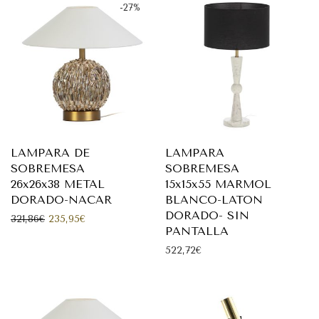
-
27
%
LAMPARA DE
LAMPARA
SOBREMESA
SOBREMESA
26x26x38 METAL
15x15x55 MARMOL
DORADO-NACAR
BLANCO-LATON
DORADO- SIN
El precio original era: 321,86€.
El precio actual es: 235,95€.
321,86
€
235,95
€
PANTALLA
522,72
€