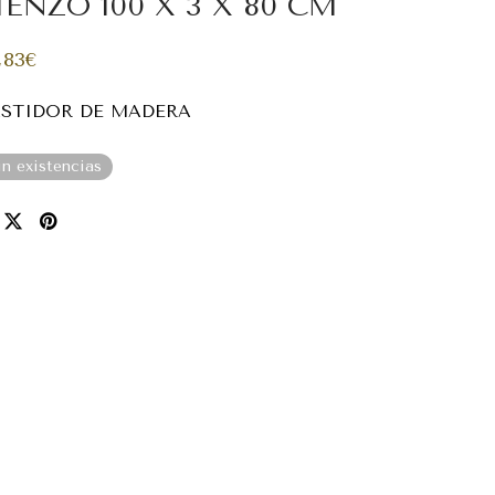
IENZO 100 X 3 X 80 CM
,83
€
STIDOR DE MADERA
in existencias