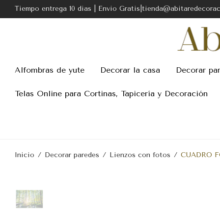
Tiempo entrega 10 dias | Envio Gratis|tienda@abitaredecora
Alfombras de yute
Decorar la casa
Decorar pa
Telas Online para Cortinas, Tapicería y Decoración
Inicio
/
Decorar paredes
/
Lienzos con fotos
/
CUADRO FO