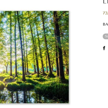
L
73
BA
S