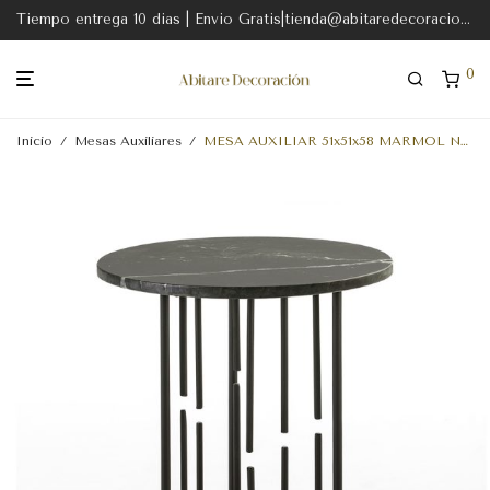
Tiempo entrega 10 dias | Envio Gratis|tienda@abitaredecoracion.com
0
Inicio
/
Mesas Auxiliares
/
MESA AUXILIAR 51x51x58 MARMOL NEGRO-METAL DORADO-NEGRO