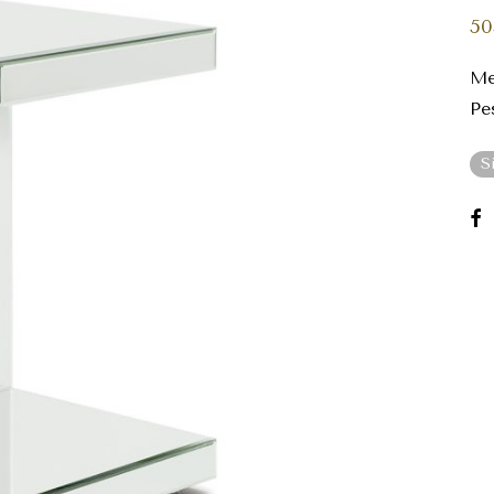
50
Me
Pe
S