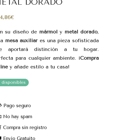
ETAL DORADO
4,86
€
n su diseño de
mármol
y
metal dorado
,
ta
mesa auxiliar
es una pieza sofisticada
e aportará distinción a tu hogar.
rfecta para cualquier ambiente. ¡
Compra
line
y añade estilo a tu casa!
8 disponibles
 Pago seguro
 No hay spam
 Compra sin registro
 Envío Gratuito