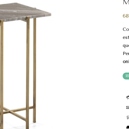
M
68
Co
es
qu
Pe
on
1



