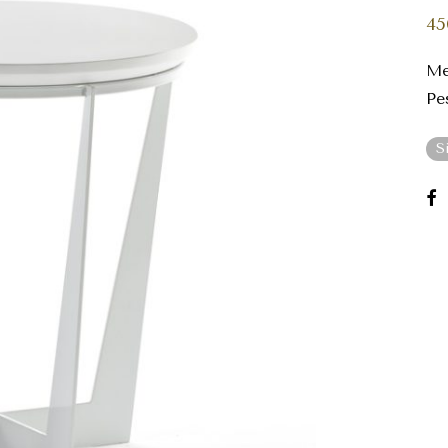
45
Me
Pe
S