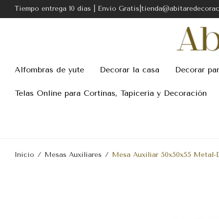
Tiempo entrega 10 dias | Envio Gratis|tienda@abitaredecora
Alfombras de yute
Decorar la casa
Decorar pa
Telas Online para Cortinas, Tapicería y Decoración
Inicio
/
Mesas Auxiliares
/
Mesa Auxiliar 50x50x55 Metal