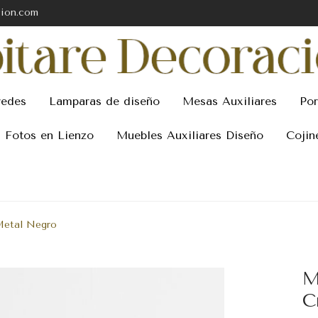
cion.com
redes
Lamparas de diseño
Mesas Auxiliares
Por
Fotos en Lienzo
Muebles Auxiliares Diseño
Cojin
-Metal Negro
M
C