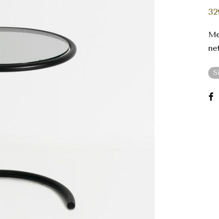
32
Me
ne
S