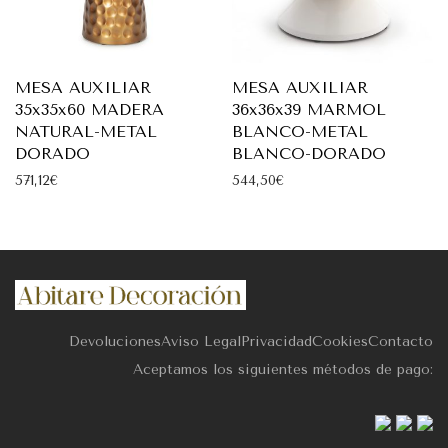
MESA AUXILIAR
MESA AUXILIAR
35x35x60 MADERA
36x36x39 MARMOL
NATURAL-METAL
BLANCO-METAL
DORADO
BLANCO-DORADO
571,12
€
544,50
€
Devoluciones
Aviso Legal
Privacidad
Cookies
Contacto
Aceptamos los siguientes métodos de pago: