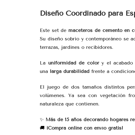
Diseño Coordinado para E
Este set de
maceteros de cemento en co
Su diseño sobrio y contemporáneo se ada
terrazas, jardines o recibidores.
La
uniformidad de color
y el acabado r
una
larga durabilidad
frente a condicione
El juego de dos tamaños distintos pe
volúmenes. Ya sea con vegetación fro
naturaleza que contienen.
✨
Más de 15 años decorando hogares rea
🚚
¡Compra online con envío gratis!