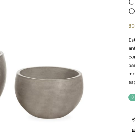
C
O
80
Es
an
co
pa
mo
es
8

