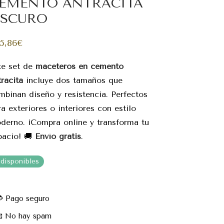
EMENTO ANTRACITA
SCURO
5,86
€
te set de
maceteros en cemento
tracita
incluye dos tamaños que
mbinan diseño y resistencia. Perfectos
ra exteriores o interiores con estilo
derno. ¡Compra online y transforma tu
pacio! 🚚
Envío gratis
.
 disponibles
 Pago seguro
 No hay spam