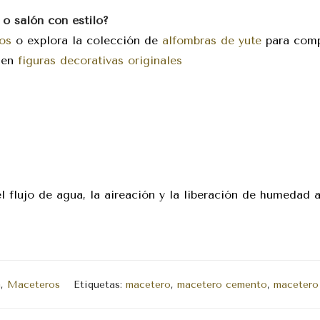
 o salón con estilo?
vos
o explora la colección de
alfombras de yute
para comp
s en
figuras decorativas originales
l flujo de agua, la aireación y la liberación de humedad
a
,
Maceteros
Etiquetas:
macetero
,
macetero cemento
,
macetero