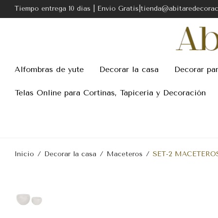
Tiempo entrega 10 dias | Envio Gratis|tienda@abitaredecora
Alfombras de yute
Decorar la casa
Decorar pa
Telas Online para Cortinas, Tapicería y Decoración
Inicio
/
Decorar la casa
/
Maceteros
/
SET-2 MACETEROS