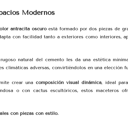
spacios Modernos
lor antracita oscuro
está formado por dos piezas de gr
pta con facilidad tanto a exteriores como interiores, ap
ugoso natural del cemento les da una estética minimal
s climáticas adversas, convirtiéndolos en una elección fu
rmite crear una
composición visual dinámica
, ideal par
ndosa o con cactus escultóricos, estos maceteros of
les con piezas con estilo.