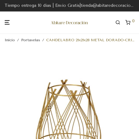
Tiempo entrega 10 dias | Envio Gratis|tienda@abitaredecoracion.com
0
Inicio
/
Portavelas
/
CANDELABRO 21x21x28 METAL DORADO-CRISTAL