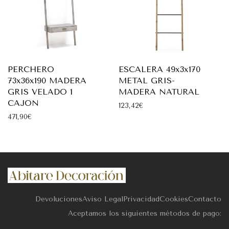
PERCHERO
ESCALERA 49x3x170
73x36x190 MADERA
METAL GRIS-
GRIS VELADO 1
MADERA NATURAL
CAJON
123,42
€
471,90
€
Devoluciones
Aviso Legal
Privacidad
Cookies
Contacto
Aceptamos los siguientes métodos de pago: