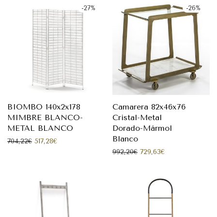
-
27
%
-
26
%
BIOMBO 140x2x178
Camarera 82x46x76
MIMBRE BLANCO-
Cristal-Metal
METAL BLANCO
Dorado-Mármol
Blanco
El precio original era: 704,22€.
El precio actual es: 517,28€.
704,22
€
517,28
€
El precio original era: 
El precio actual
992,20
€
729,63
€