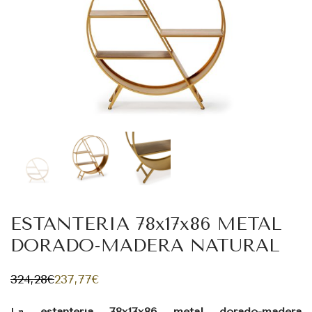
ESTANTERIA 78x17x86 METAL
DORADO-MADERA NATURAL
324,28
€
237,77
€
El
El
precio
precio
original
actual
La
estantería 78x17x86 metal dorado-madera
era:
es: