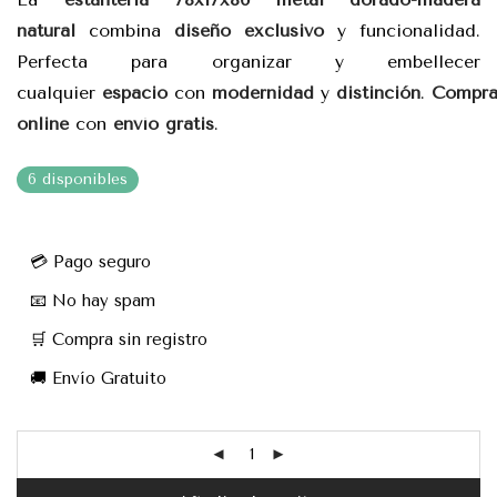
324,28€.
237,77€.
natural
combina
diseño exclusivo
y funcionalidad.
Perfecta para organizar y embellecer
cualquier
espacio
con
modernidad
y
distinción
.
Compr
online
con
envío gratis
.
6 disponibles
💳 Pago seguro
📧 No hay spam
🛒 Compra sin registro
🚚 Envío Gratuito