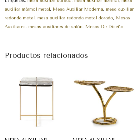
Etiquetas:
mesa auxiliar dorado
,
mesa auxiliar mármol
,
mesa
auxiliar mármol metal
,
Mesa Auxiliar Moderna
,
mesa auxiliar
redonda metal
,
mesa auxiliar redonda metal dorado
,
Mesas
Auxiliares
,
mesas auxiliares de salón
,
Mesas De Diseño
Productos relacionados
MESA AUXILIAR
MESA AUXILIAR