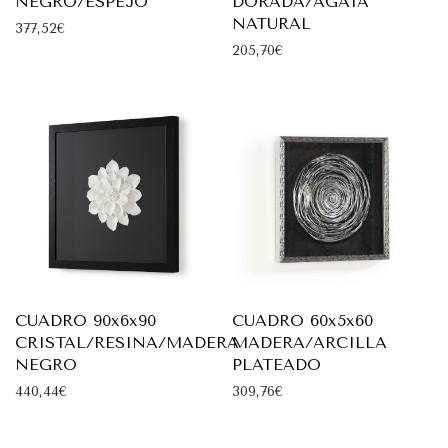
NEGRO/ESPEJO
DORADA/AGATA
NATURAL
377,52
€
205,70
€
CUADRO 90x6x90
CUADRO 60x5x60
CRISTAL/RESINA/MADERA
MADERA/ARCILLA
NEGRO
PLATEADO
440,44
€
309,76
€