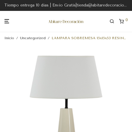
Tiempo entrega 10 dias | Envio Gratis|tienda@abitaredecoracion.com
0
Inicio
/
Uncategorized
/
LAMPARA SOBREMESA 15x15x53 RESINA BLANCO ALTO BRILLO/METAL NEGRO/CON PANTALLA